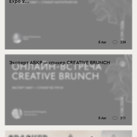
Expo 2...
6 Авг
334
Эксперт АБКР — спикер CREATIVE BRUNCH
6 Авг
311