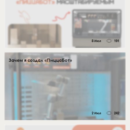
8 Июл
191
Зачем я создал «ПиццаБот»
2 Июл
242