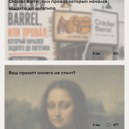
Cracker Barrel, или провал который начался
задолго до логотипа
4 Авг
421
Ваш промпт ничего не стоит?
4 Авг
477