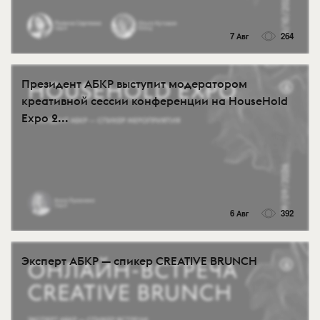
7 Авг
264
Президент АБКР выступит модератором
креативной сессии конференции на HouseHold
Expo 2...
6 Авг
392
Эксперт АБКР — спикер CREATIVE BRUNCH