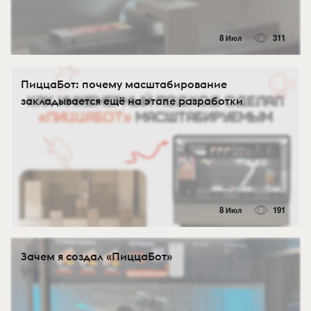
8 Июл
311
ПиццаБот: почему масштабирование
закладывается ещё на этапе разработки
8 Июл
191
Зачем я создал «ПиццаБот»