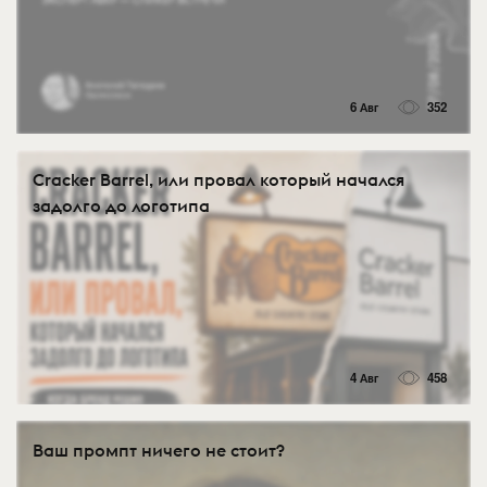
6 Авг
352
Cracker Barrel, или провал который начался
задолго до логотипа
4 Авг
458
Ваш промпт ничего не стоит?