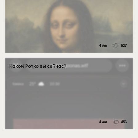
4 Авг
527
Какой Ротко вы сейчас?
4 Авг
453