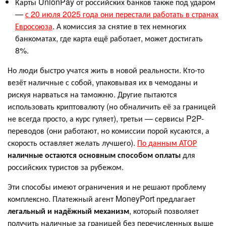
Карты UnionPay от российских банков также под ударом
—
с 20 июля 2025 года они перестали работать в странах
Евросоюза
. А комиссия за снятие в тех немногих
банкоматах, где карта ещё работает, может достигать
8%.
Но люди быстро учатся жить в новой реальности. Кто-то
везёт наличные с собой, упаковывая их в чемоданы и
рискуя нарваться на таможню. Другие пытаются
использовать криптовалюту (но обналичить её за границей
не всегда просто, а курс гуляет), третьи — сервисы P2P-
переводов (они работают, но комиссии порой кусаются, а
скорость оставляет желать лучшего).
По данным АТОР
наличные остаются основным способом оплаты
для
российских туристов за рубежом.
Эти способы имеют ограничения и не решают проблему
комплексно. Платежный агент MoneyPort предлагает
легальный и надёжный механизм
, который позволяет
получить наличные за границей без перечисленных выше