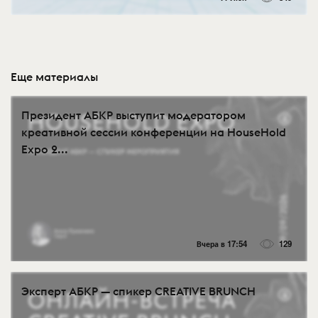
Еще материалы
Президент АБКР выступит модератором
креативной сессии конференции на HouseHold
Expo 2...
Вчера в 17:54
129
Эксперт АБКР — спикер CREATIVE BRUNCH