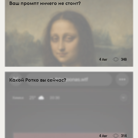
Ваш промпт ничего не стоит?
4 Авг
348
Какой Ротко вы сейчас?
4 Авг
314