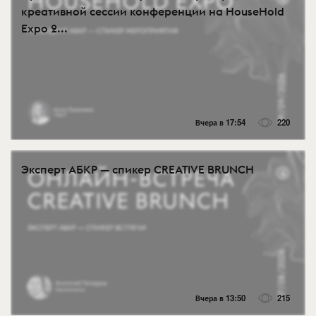
креативной сессии конференции на HouseHold
Expo 2...
Вчера в 17:54
220
Эксперт АБКР — спикер CREATIVE BRUNCH
Вчера в 13:50
215