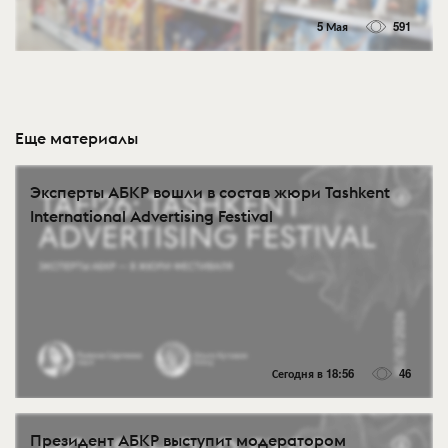
5 Мая
591
Еще материалы
Эксперты АБКР вошли в состав жюри Tashkent
International Advertising Festival
Сегодня в 18:56
46
Президент АБКР выступит модератором