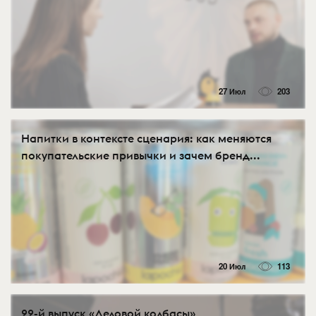
27 Июл
203
Напитки в контексте сценария: как меняются
покупательские привычки и зачем бренд...
20 Июл
113
22-й выпуск «Деловой колбасы»