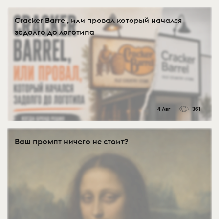
Cracker Barrel, или провал который начался
задолго до логотипа
4 Авг
361
Ваш промпт ничего не стоит?