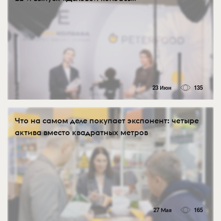
23 Июн
135
Что на самом деле покупает экспонент: четыре
актива вместо квадратных метров
27 Мая
165