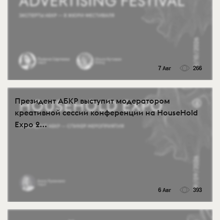
7 Авг
266
Президент АБКР выступит модератором
креативной сессии конференции на HouseHold
Expo 2...
6 Авг
393