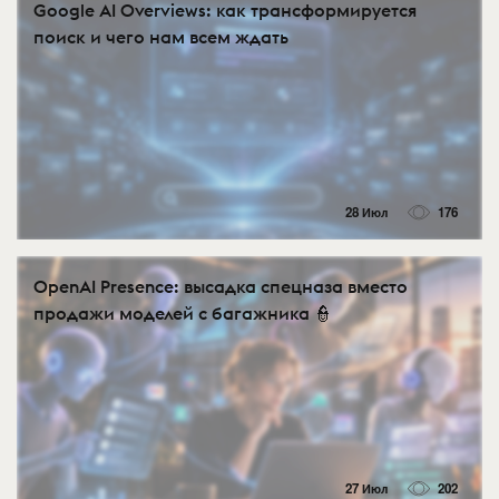
Google AI Overviews: как трансформируется
поиск и чего нам всем ждать
28 Июл
176
OpenAI Presence: высадка спецназа вместо
продажи моделей с багажника 👮
27 Июл
202