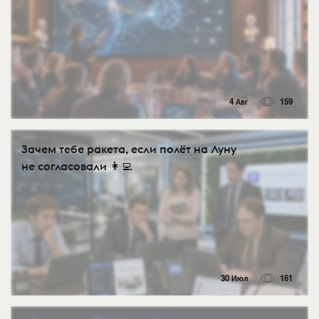
4 Авг
159
Зачем тебе ракета, если полёт на Луну
не согласовали 👩‍💻
30 Июл
161