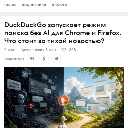
посты
подписчики
о блоге
DuckDuckGo запускает режим
поиска без AI для Chrome и Firefox.
Что стоит за тихой новостью?
2 Июн
Время чтения 3 мин
398
Поделиться: