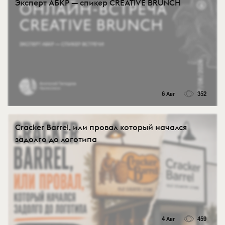
Эксперт АБКР — спикер CREATIVE BRUNCH
6 Авг
352
Cracker Barrel, или провал который начался
задолго до логотипа
4 Авг
459