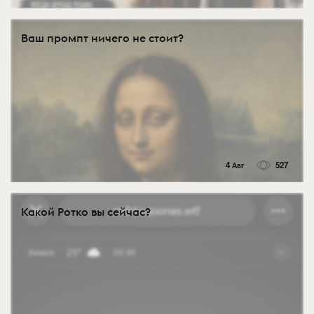
Ваш промпт ничего не стоит?
4 Авг
527
Какой Ротко вы сейчас?