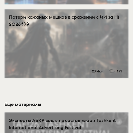
Потери кожаных мешков в сражении с ИИ за H1
2026🙂🤖
23 Июл
171
Еще материалы
Эксперты АБКР вошли в состав жюри Tashkent
International Advertising Festival