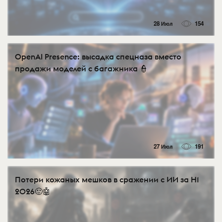
28 Июл
154
OpenAI Presence: высадка спецназа вместо
продажи моделей с багажника 👮
27 Июл
191
Потери кожаных мешков в сражении с ИИ за H1
2026🙂🤖