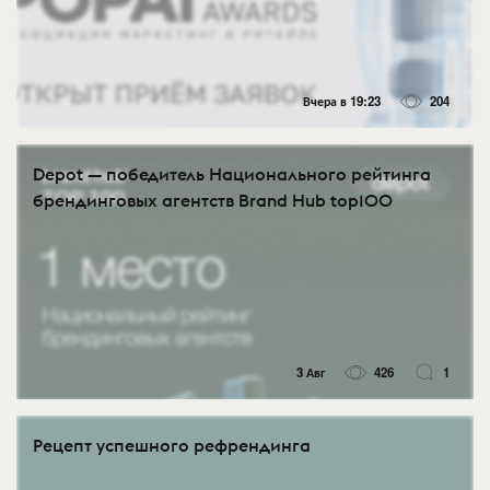
Вчера в 19:23
204
Depot — победитель Национального рейтинга
брендинговых агентств Brand Hub top100
3 Авг
426
1
Рецепт успешного рефрендинга