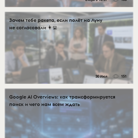
Зачем тебе ракета, если полёт на Луну
не согласовали 👩‍💻
30 Июл
151
Google AI Overviews: как трансформируется
поиск и чего нам всем ждать