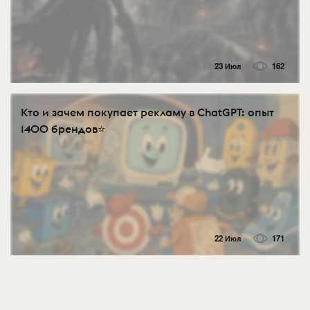
23 Июл
162
Кто и зачем покупает рекламу в ChatGPT: опыт
1400 брендов⭐️
22 Июл
171