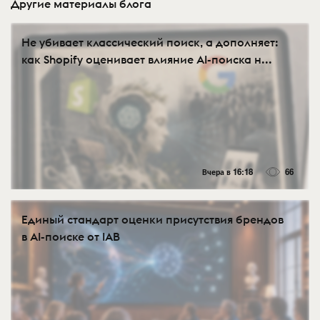
Другие материалы блога
Не убивает классический поиск, а дополняет:
как Shopify оценивает влияние AI-поиска н...
Вчера в 16:18
66
Eдиный стандарт оценки присутствия брендов
в AI-поиске от IAB