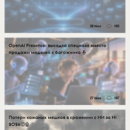
28 Июл
165
OpenAI Presence: высадка спецназа вместо
продажи моделей с багажника 👮
27 Июл
197
Потери кожаных мешков в сражении с ИИ за H1
2026🙂🤖