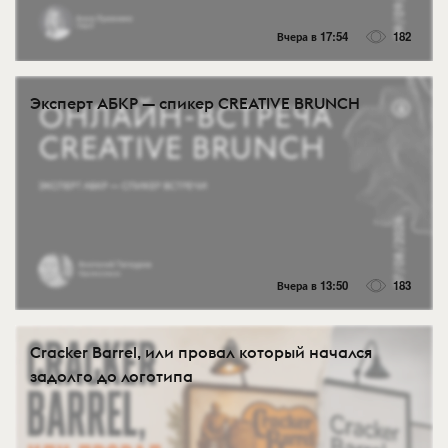
Вчера в 17:54
182
Эксперт АБКР — спикер CREATIVE BRUNCH
Вчера в 13:50
183
Cracker Barrel, или провал который начался
задолго до логотипа