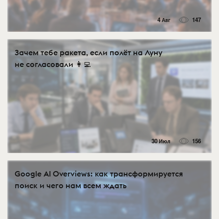
4 Авг
147
Зачем тебе ракета, если полёт на Луну
не согласовали 👩‍💻
30 Июл
156
Google AI Overviews: как трансформируется
поиск и чего нам всем ждать