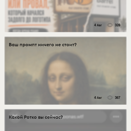
4 Авг
328
Ваш промпт ничего не стоит?
4 Авг
367
Какой Ротко вы сейчас?