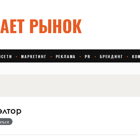
элтор
аться