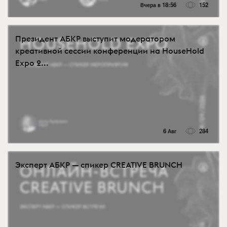
Вчера в 18:56
152
Президент АБКР выступит модератором
креативной сессии конференции на HouseHold
Expo 2...
6 Авг
284
Эксперт АБКР — спикер CREATIVE BRUNCH