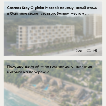
Cosmos Stay Olginka Moreol: почему новый отель
в Ольгинке может стать любимым местом ...
3 Авг
169
Палаццо Де Агой — не гостиница, а приятная
интрига на побережье