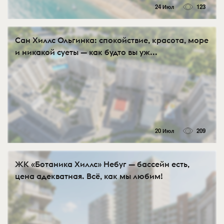
24 Июл
123
Сан Хиллс Ольгинка: спокойствие, красота, море
и никакой суеты — как будто вы уж...
20 Июл
209
ЖК «Ботаника Хиллс» Небуг — бассейн есть,
цена адекватная. Всё, как мы любим!