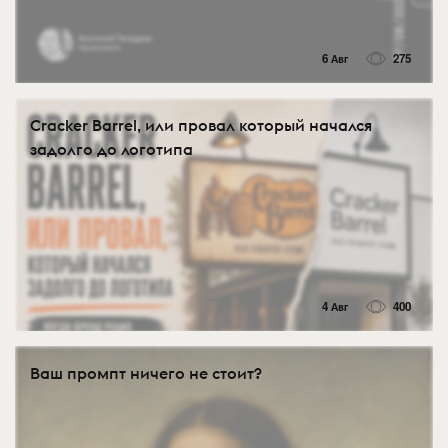
6 Авг
275
Cracker Barrel, или провал который начался
задолго до логотипа
4 Авг
400
Ваш промпт ничего не стоит?