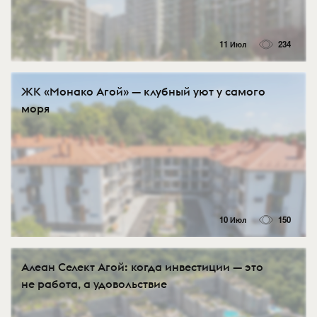
11 Июл
234
ЖК «Монако Агой» — клубный уют у самого
моря
10 Июл
150
Алеан Селект Агой: когда инвестиции — это
не работа, а удовольствие