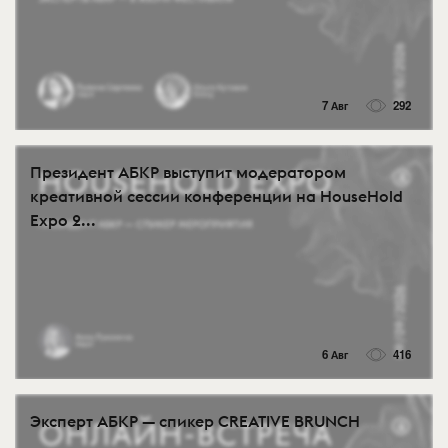
7 Авг
292
Президент АБКР выступит модератором
креативной сессии конференции на HouseHold
Expo 2...
6 Авг
416
Эксперт АБКР — спикер CREATIVE BRUNCH