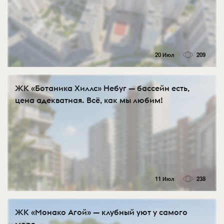
20 Июл
209
ЖК «Ботаника Хиллс» Небуг — бассейн есть,
цена адекватная. Всё, как мы любим!
11 Июл
238
ЖК «Монако Агой» — клубный уют у самого