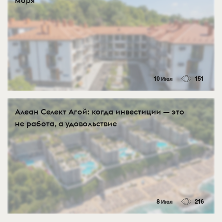
моря
10 Июл
151
Алеан Селект Агой: когда инвестиции — это
не работа, а удовольствие
8 Июл
216