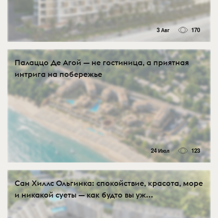
3 Авг
170
Палаццо Де Агой — не гостиница, а приятная
интрига на побережье
24 Июл
123
Сан Хиллс Ольгинка: спокойствие, красота, море
и никакой суеты — как будто вы уж...