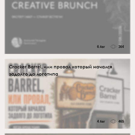
6 Авг
364
Cracker Barrel, или провал который начался
задолго до логотипа
4 Авг
465