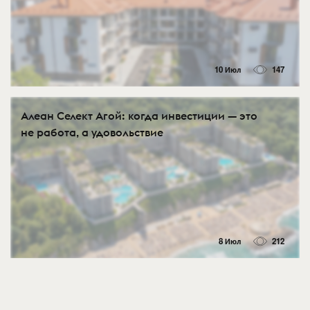
10 Июл
147
Алеан Селект Агой: когда инвестиции — это
не работа, а удовольствие
8 Июл
212