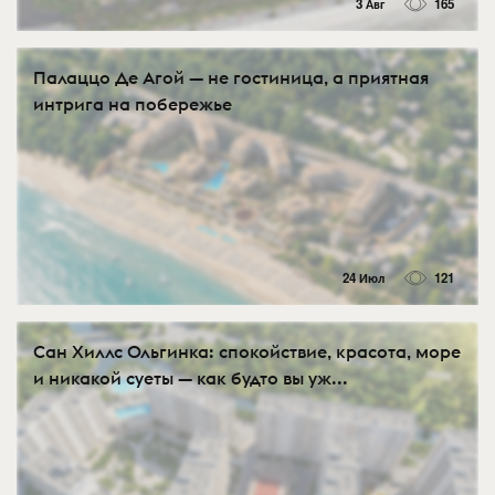
3 Авг
165
Палаццо Де Агой — не гостиница, а приятная
интрига на побережье
24 Июл
121
Сан Хиллс Ольгинка: спокойствие, красота, море
и никакой суеты — как будто вы уж...