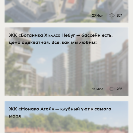
20 Июл
207
ЖК «Ботаника Хиллс» Небуг — бассейн есть,
цена адекватная. Всё, как мы любим!
11 Июл
232
ЖК «Монако Агой» — клубный уют у самого
моря