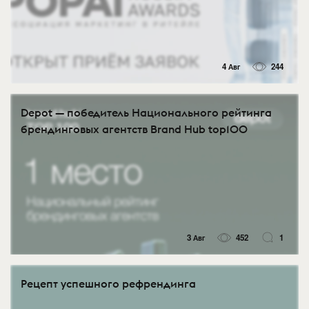
4 Авг
244
Depot — победитель Национального рейтинга
брендинговых агентств Brand Hub top100
3 Авг
452
1
Рецепт успешного рефрендинга