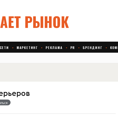
ерьеров
аться