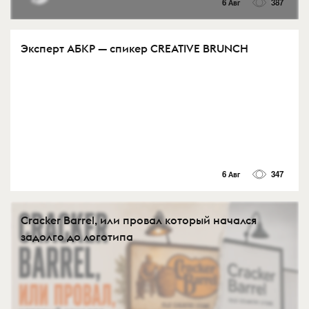
6 Авг
387
Эксперт АБКР — спикер CREATIVE BRUNCH
6 Авг
347
Cracker Barrel, или провал который начался
задолго до логотипа