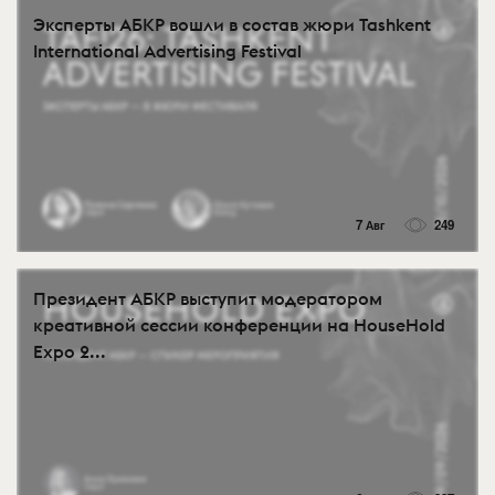
Эксперты АБКР вошли в состав жюри Tashkent
International Advertising Festival
7 Авг
249
Президент АБКР выступит модератором
креативной сессии конференции на HouseHold
Expo 2...