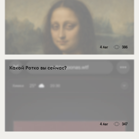
4 Авг
386
Какой Ротко вы сейчас?
4 Авг
347