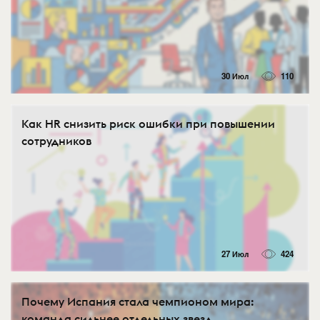
30 Июл
110
Как HR снизить риск ошибки при повышении
сотрудников
27 Июл
424
Почему Испания стала чемпионом мира:
команда сильнее отдельных звезд