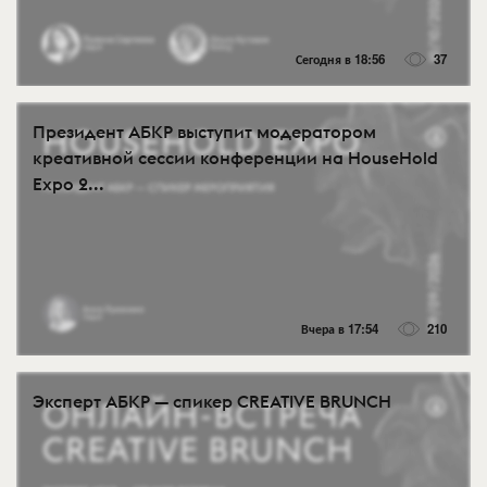
Сегодня в 18:56
37
Президент АБКР выступит модератором
креативной сессии конференции на HouseHold
Expo 2...
Вчера в 17:54
210
Эксперт АБКР — спикер CREATIVE BRUNCH