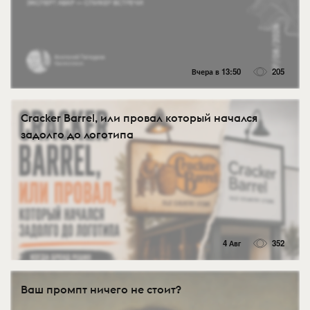
Вчера в 13:50
205
Cracker Barrel, или провал который начался
задолго до логотипа
4 Авг
352
Ваш промпт ничего не стоит?