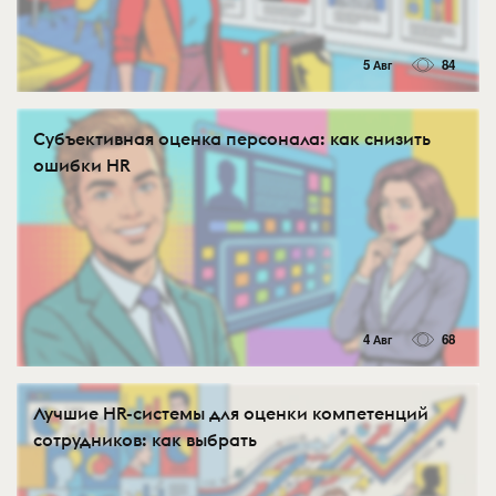
5 Авг
84
Субъективная оценка персонала: как снизить
ошибки HR
4 Авг
68
Лучшие HR-системы для оценки компетенций
сотрудников: как выбрать