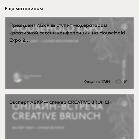
Еще материалы
Президент АБКР выступит модератором
креативной сессии конференции на HouseHold
Expo 2...
Сегодня в 17:54
54
Эксперт АБКР — спикер CREATIVE BRUNCH