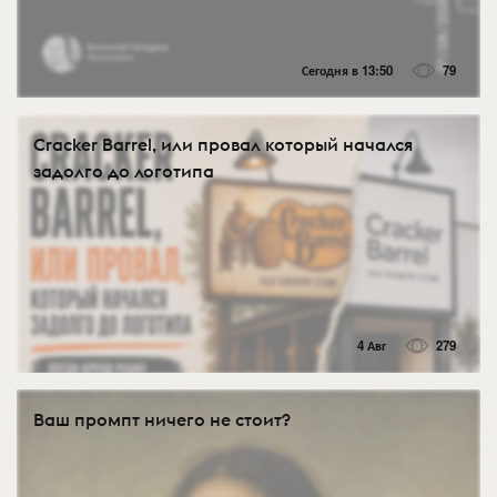
Сегодня в 13:50
79
Cracker Barrel, или провал который начался
задолго до логотипа
4 Авг
279
Ваш промпт ничего не стоит?