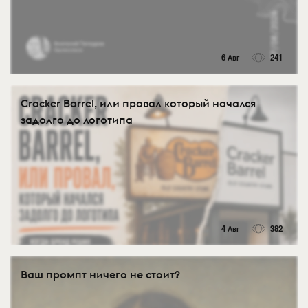
6 Авг
241
Cracker Barrel, или провал который начался
задолго до логотипа
4 Авг
382
Ваш промпт ничего не стоит?