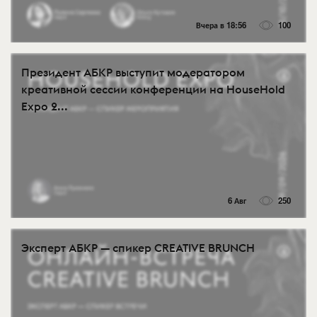
Вчера в 18:56
100
Президент АБКР выступит модератором
креативной сессии конференции на HouseHold
Expo 2...
6 Авг
250
Эксперт АБКР — спикер CREATIVE BRUNCH