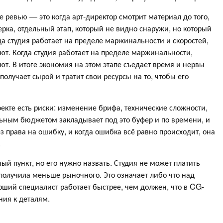
е ревью — это когда арт-директор смотрит материал до того,
верка, отдельный этап, который не видно снаружи, но который
да студия работает на пределе маржинальности и скоростей,
т. Когда студия работает на пределе маржинальности,
т. В итоге экономия на этом этапе съедает время и нервы
получает сырой и тратит свои ресурсы на то, чтобы его
кте есть риски: изменение брифа, технические сложности,
льным бюджетом закладывает под это буфер и по времени, и
ез права на ошибку, и когда ошибка всё равно происходит, она
.
ный пункт, но его нужно назвать. Студия не может платить
получила меньше рыночного. Это означает либо что над
рший специалист работает быстрее, чем должен, что в CG-
ия к деталям.