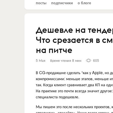
посты
подписчики
о блоге
Дешевле на тенде
Что срезается в с
на питче
5 Мая
Время чтения 8 мин
605
В CG-продакшне сделать “как у Apple, но 
компромиссами: меньше этапов, меньше ите
так. Когда клиент сравнивает два КП на одн
На практике это почти всегда значит другое:
специалиста подешевле.
Мы пишем это после нескольких проектов, 
справилась, спасайте». Чаще всего корень 