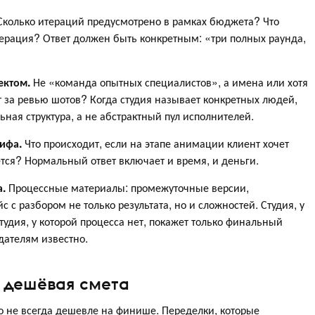
колько итераций предусмотрено в рамках бюджета? Что
ерация? Ответ должен быть конкретным: «три полных раунда,
ектом.
Не «команда опытных специалистов», а имена или хотя
т за ревью шотов? Когда студия называет конкретных людей,
льная структура, а не абстрактный пул исполнителей.
ифа.
Что происходит, если на этапе анимации клиент хочет
тся? Нормальный ответ включает и время, и деньги.
а.
Процессные материалы: промежуточные версии,
 с разбором не только результата, но и сложностей. Студия, у
Студия, у которой процесса нет, покажет только финальный
здателям известно.
т дешёвая смета
о не всегда дешевле на финише. Переделки, которые