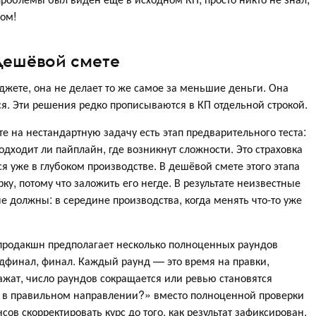
том!
 дешёвой смете
жете, она не делает то же самое за меньшие деньги. Она
ся. Эти решения редко прописываются в КП отдельной строкой.
 на нестандартную задачу есть этап предварительного теста:
одходит ли пайплайн, где возникнут сложности. Это страховка
я уже в глубоком производстве. В дешёвой смете этого этапа
ку, потому что заложить его негде. В результате неизвестные
е должны: в середине производства, когда менять что-то уже
продакшн предполагает несколько полноценных раундов
едфинал, финал. Каждый раунд — это время на правки,
ажат, число раундов сокращается или ревью становятся
 в правильном направлении?» вместо полноценной проверки
ов скорректировать курс до того, как результат зафиксирован.