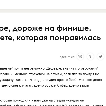
ре, дороже на финише.
мете, которая понравилась
Поделиться:
дешевле” почти невозможно. Дешевле, значит с оговорками/
раций, меньше страховки на случай, если что-то пойдёт не
у задачу, кажется, что одна студия просто берёт меньше денег.
 где-то срезали этап, где-то убрали буфер, где-то взяли
которые приходили к нам уже на стадии «студия не
проблемы был виден ещё в исходном КП, просто никто не знал,