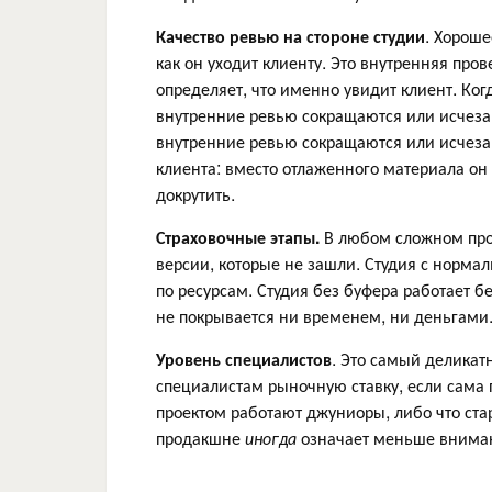
Качество ревью на стороне студии
. Хороше
как он уходит клиенту. Это внутренняя про
определяет, что именно увидит клиент. Ког
внутренние ревью сокращаются или исчезаю
внутренние ревью сокращаются или исчезаю
клиента: вместо отлаженного материала он 
докрутить.
Страховочные этапы.
В любом сложном прое
версии, которые не зашли. Студия с норма
по ресурсам. Студия без буфера работает б
не покрывается ни временем, ни деньгами
Уровень специалистов
. Это самый деликат
специалистам рыночную ставку, если сама 
проектом работают джуниоры, либо что ста
продакшне
иногда
означает меньше вниман