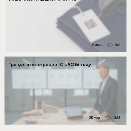
2 Июн
920
Тренды в интеграции 1С в 2026 году
25 Мар
1685