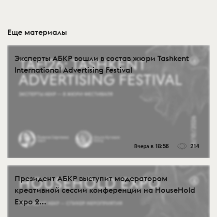
Еще материалы
Эксперты АБКР вошли в состав жюри Tashkent
International Advertising Festival
Вчера в 18:56
214
Президент АБКР выступит модератором
креативной сессии конференции на HouseHold
Expo 2...