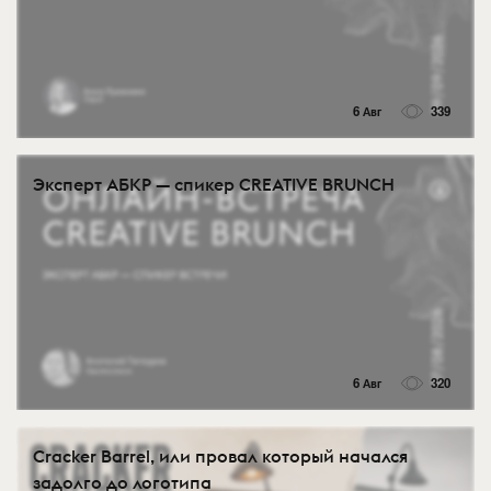
6 Авг
339
Эксперт АБКР — спикер CREATIVE BRUNCH
6 Авг
320
Cracker Barrel, или провал который начался
задолго до логотипа