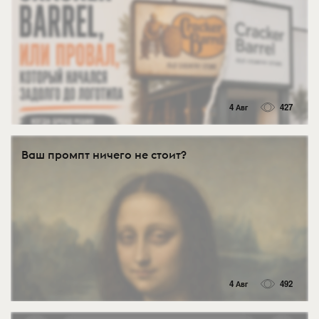
4 Авг
427
Ваш промпт ничего не стоит?
4 Авг
492