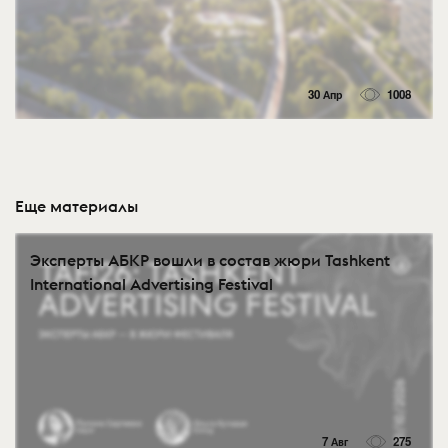
30 Апр
1008
Еще материалы
Эксперты АБКР вошли в состав жюри Tashkent
International Advertising Festival
7 Авг
275