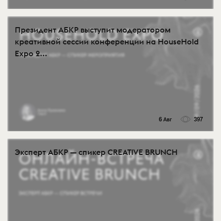
Президент АБКР выступит модератором
креативной сессии конференции на HouseHold
Expo 2...
6 Авг
397
Эксперт АБКР — спикер CREATIVE BRUNCH