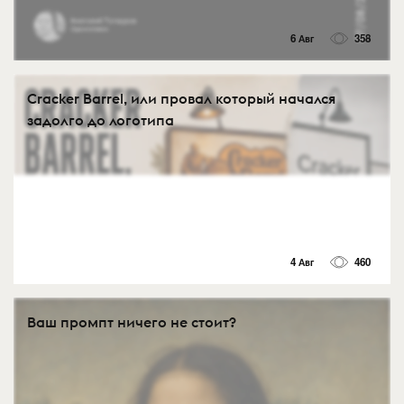
6 Авг
358
Cracker Barrel, или провал который начался
задолго до логотипа
4 Авг
460
Ваш промпт ничего не стоит?