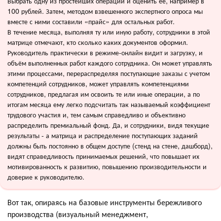
Выбрать одну из простейших операций и оценить её, например в
100 рублей. Затем, методом взвешенного экспертного опроса мы
вместе с ними составили «прайс» для остальных работ.
В течение месяца, выполняя ту или иную работу, сотрудники в этой
матрице отмечают, кто сколько каких документов оформил.
Руководитель практически в режиме-онлайн видит и загрузку, и
объём выполненных работ каждого сотрудника. Он может управлять
этими процессами, перераспределяя поступающие заказы с учетом
компетенций сотрудников, может управлять компетенциями
сотрудников, предлагая им освоить те или иные операции, а по
итогам месяца ему легко подсчитать так называемый коэффициент
трудового участия и, тем самым справедливо и объективно
распределить премиальный фонд. Да, и сотрудники, видя текущие
результаты - а матрица и распределение поступающих заданий
должны быть постоянно в общем доступе (стенд на стене, дашборд),
видят справедливость принимаемых решений, что повышает их
мотивированность к развитию, повышению производительности и
доверие к руководителю.
Вот так, опираясь на базовые инструменты бережливого
производства (визуальный менеджмент,