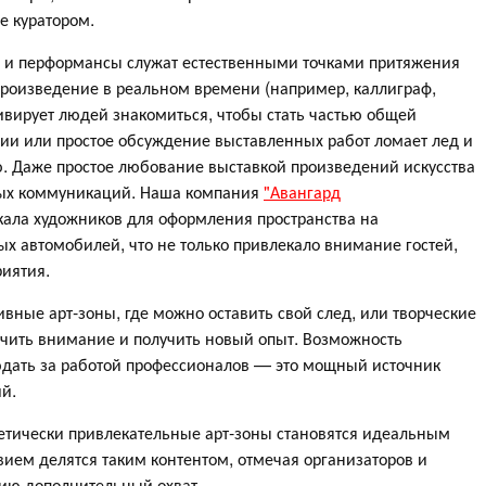
е куратором.
 и перформансы служат естественными точками притяжения
произведение в реальном времени (например, каллиграф,
тивирует людей знакомиться, чтобы стать частью общей
ии или простое обсуждение выставленных работ ломает лед и
 Даже простое любование выставкой произведений искусства
вых коммуникаций. Наша компания
"Авангард
ала художников для оформления пространства на
х автомобилей, что не только привлекало внимание гостей,
риятия.
вные арт-зоны, где можно оставить свой след, или творческие
ючить внимание и получить новый опыт. Возможность
людать за работой профессионалов — это мощный источник
й.
етически привлекательные арт-зоны становятся идеальным
вием делятся таким контентом, отмечая организаторов и
тию дополнительный охват.