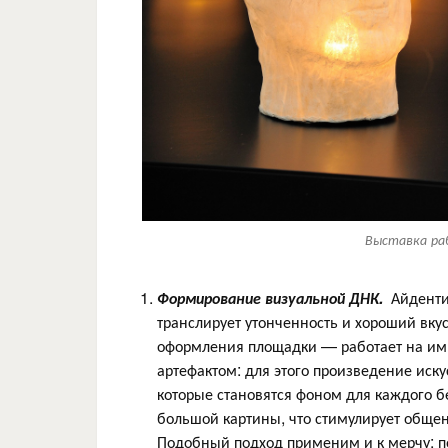
Выставка ра
Формирование визуальной ДНК.
Айденти
транслирует утонченность и хороший вк
оформления площадки — работает на им
артефактом: для этого произведение иск
которые становятся фоном для каждого бе
большой картины, что стимулирует общен
Подобный подход применим и к мерчу: п