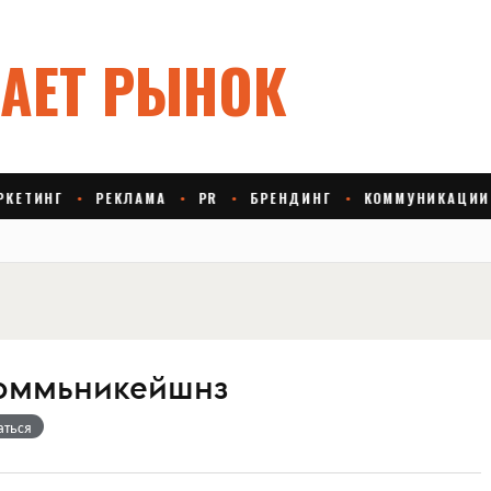
Коммьникейшнз
аться