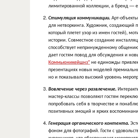
лимитированной коллекции, а бренд — е
Стимуляция коммуникации.
Арт-объекты
для нетворкинга. Художник, создающий 
который плетет узор из имен гостей), мо
истории. Совместное создание инсталляц
способствует непринужденному общению.
дает гостям повод для обсуждения и но
Коммьюникейшнз"
не единожды привлек
презентациях новых моделей премиальны
но и показывало высокий уровень мероп
Вовлечение через развлечение.
Интеракти
мастер-классы позволяют гостям перекл
попробовать себя в творчестве и понаб
позитивных эмоций и ярких воспоминани
Генерация органического контента.
Эст
фоном для фотографий. Гости с удовольст
художников, что обеспечивает мероприя