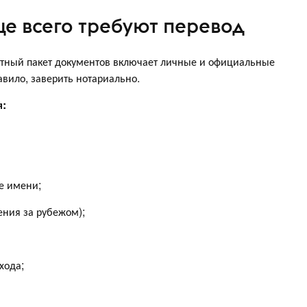
е всего требуют перевод
ртный пакет документов включает личные и официальные
авило, заверить нотариально.
я:
не имени;
ения за рубежом);
хода;