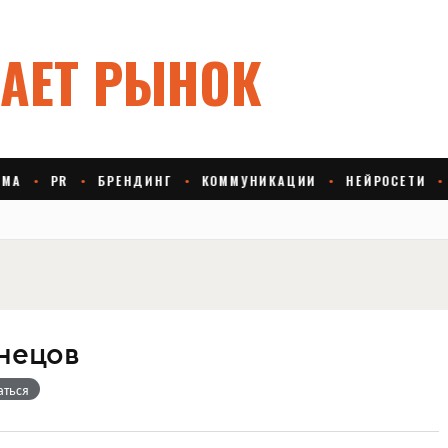
знецов
аться