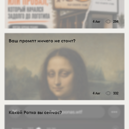
4 Авг
294
Ваш промпт ничего не стоит?
4 Авг
332
Какой Ротко вы сейчас?