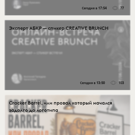
Сегодня в 17:54
77
Эксперт АБКР — спикер CREATIVE BRUNCH
Сегодня в 13:50
103
Cracker Barrel, или провал который начался
задолго до логотипа