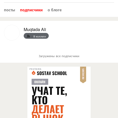
посты
подписчики
о блоге
Muqtada Ali
В коллеги
Загружены все подписчики
РЕКЛАМА