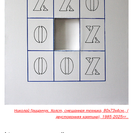
Николай Грицанчук. Холст, смешанная техника, 80х73х4см., (
двусторонняя картина), 1985-2025гг..