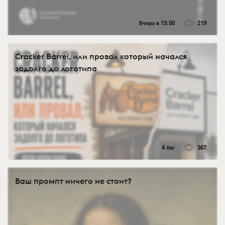
Вчера в 13:50
219
Cracker Barrel, или провал который начался
задолго до логотипа
4 Авг
367
Ваш промпт ничего не стоит?