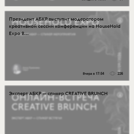
Президент АБКР выступит модератором
креативной сессии конференции на HouseHold
Expo 2...
Вчера в 17:54
226
Эксперт АБКР — спикер CREATIVE BRUNCH