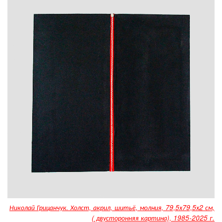
Николай Грицанчук. Холст, акрил, шитьё, молния, 79,5х79,5х2 см,
( двусторонняя картина), 1985-2025 г.