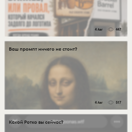
4 Авг
447
Ваш промпт ничего не стоит?
4 Авг
517
Какой Ротко вы сейчас?