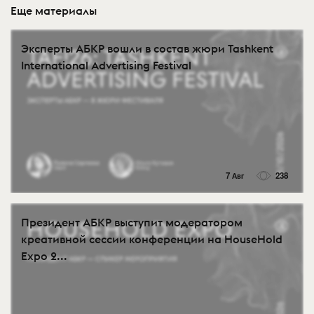
Еще материалы
Эксперты АБКР вошли в состав жюри Tashkent
International Advertising Festival
7 Авг
238
Президент АБКР выступит модератором
креативной сессии конференции на HouseHold
Expo 2...