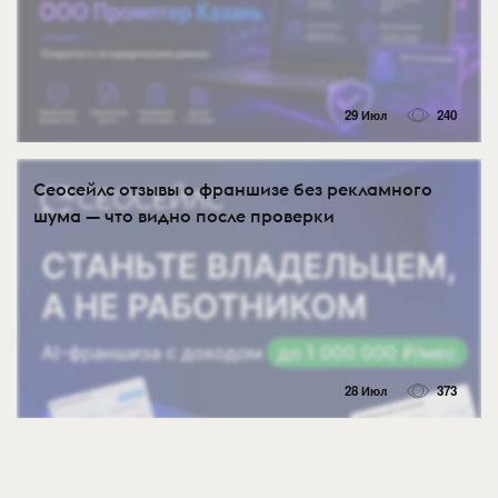
29 Июл
240
Сеосейлс отзывы о франшизе без рекламного
шума — что видно после проверки
28 Июл
373