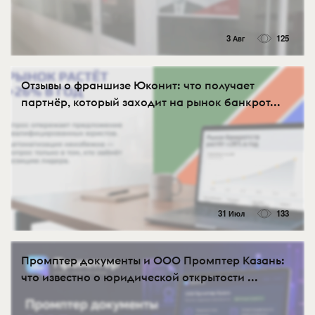
3 Авг
125
Отзывы о франшизе Юконит: что получает
партнёр, который заходит на рынок банкрот...
31 Июл
133
Промптер документы и ООО Промптер Казань:
что известно о юридической открытости ...