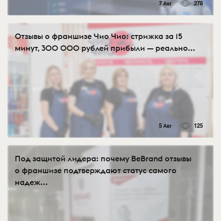
7 Авг
278
Отзывы о франшизе Чио Чио: стрижка за 15
минут, 300 000 рублей прибыли — реально...
5 Авг
125
Под защитой лидера: почему BeBrand отзывы
о франшизе подтверждают статус самого
надеж...