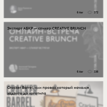
6 Авг
372
Эксперт АБКР — спикер CREATIVE BRUNCH
6 Авг
336
Cracker Barrel, или провал который начался
задолго до логотипа