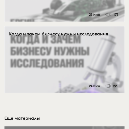
26 Июн
175
Когда и зачем бизнесу нужны исследования
24 Июн
229
Еще материалы