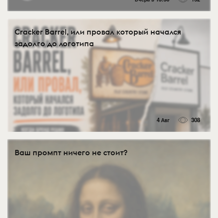
Cracker Barrel, или провал который начался
задолго до логотипа
4 Авг
308
Ваш промпт ничего не стоит?