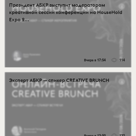
Президент АБКР выступит модератором
креативной сессии конференции на HouseHold
Expo 2...
Вчера в 17:54
114
Эксперт АБКР — спикер CREATIVE BRUNCH
Вчера в 13:50
132