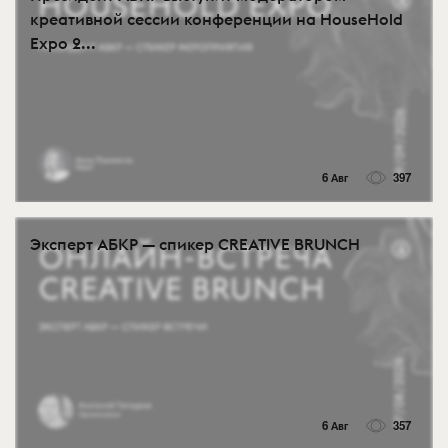
креативной сессии конференции на HouseHold
Expo 2...
6 Авг
397
Эксперт АБКР — спикер CREATIVE BRUNCH
6 Авг
357