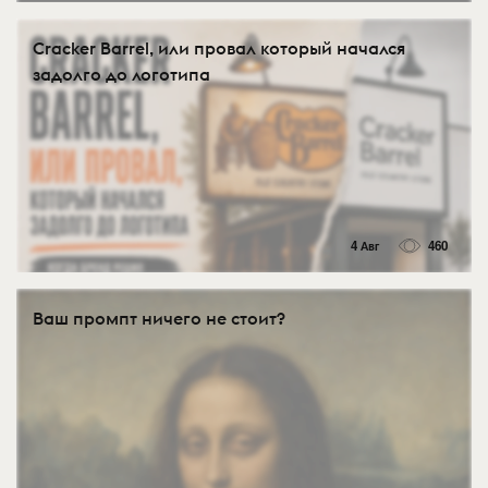
Cracker Barrel, или провал который начался
задолго до логотипа
4 Авг
460
Ваш промпт ничего не стоит?