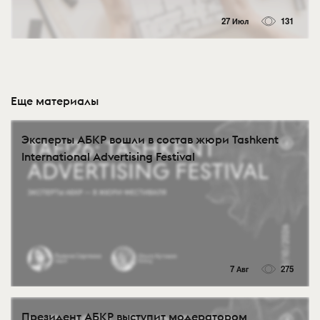
27 Июл
131
Еще материалы
Эксперты АБКР вошли в состав жюри Tashkent
International Advertising Festival
7 Авг
275
Президент АБКР выступит модератором