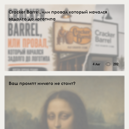
Cracker Barrel, или провал который начался
задолго до логотипа
4 Авг
292
Ваш промпт ничего не стоит?