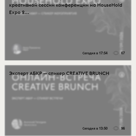
креативной сессии конференции на HouseHold
Expo 2...
Сегодня в 17:54
67
Эксперт АБКР — спикер CREATIVE BRUNCH
Сегодня в 13:50
96