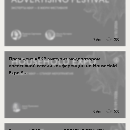
7 Авг
360
Президент АБКР выступит модератором
креативной сессии конференции на HouseHold
Expo 2...
6 Авг
505