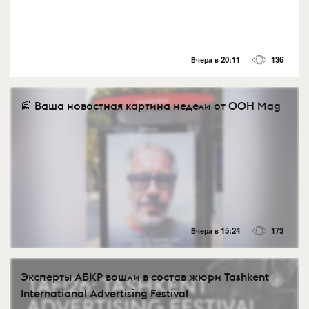
Вчера в 20:11
136
📰 Ваша новостная картина недели от OOH Mag
Вчера в 15:24
173
Эксперты АБКР вошли в состав жюри Tashkent
International Advertising Festival