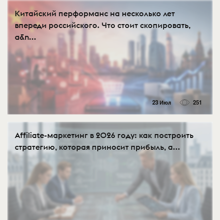
Китайский перформанс на несколько лет
впереди российского. Что стоит скопировать,
а&n...
23 Июл
251
Affiliate-маркетинг в 2026 году: как построить
стратегию, которая приносит прибыль, а...