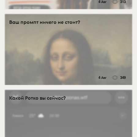
4 Авг
313
Ваш промпт ничего не стоит?
4 Авг
349
Какой Ротко вы сейчас?