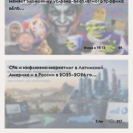
меняет экономику условно-бесплатного трафика
в&nb...
Вчера в 14:13
94
CPA и инфлюенс-маркетинг в Латинской
Америке и в России в 2025–2026 го...
3 Авг
217