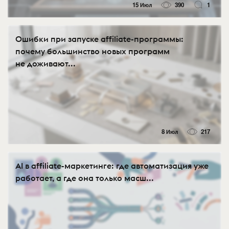
15 Июл
390
1
Ошибки при запуске affiliate-программы:
почему большинство новых программ
не доживают...
8 Июл
217
AI в affiliate-маркетинге: где автоматизация уже
работает, а где она только масш...