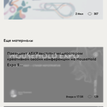
2 Июл
307
Еще материалы
Президент АБКР выступит модератором
креативной сессии конференции на HouseHold
Expo 2...
Вчера в 17:54
129