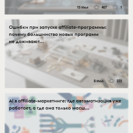
15 Июл
407
1
Ошибки при запуске affiliate-программы:
почему большинство новых программ
не доживают...
8 Июл
222
AI в affiliate-маркетинге: где автоматизация уже
работает, а где она только масш...