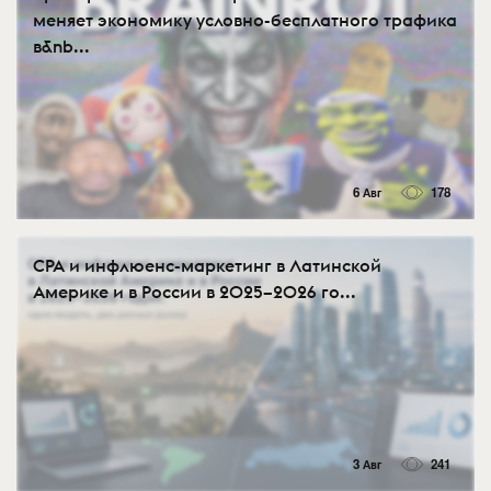
меняет экономику условно-бесплатного трафика
в&nb...
6 Авг
178
CPA и инфлюенс-маркетинг в Латинской
Америке и в России в 2025–2026 го...
3 Авг
241