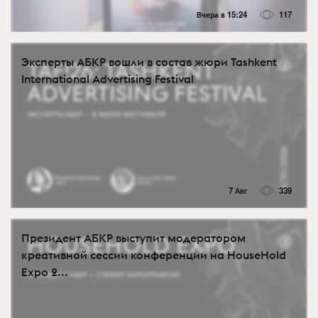
Вчера в 15:24
117
Эксперты АБКР вошли в состав жюри Tashkent
International Advertising Festival
7 Авг
339
Президент АБКР выступит модератором
креативной сессии конференции на HouseHold
Expo 2...