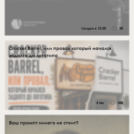
Сегодня в 13:50
90
Cracker Barrel, или провал который начался
задолго до логотипа
4 Авг
288
Ваш промпт ничего не стоит?