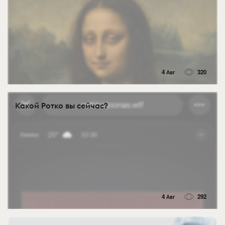
4 Авг
320
Какой Ротко вы сейчас?
4 Авг
292