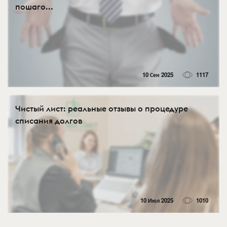
пошаго...
10 Сен 2025
1117
Чистый лист: реальные отзывы о процедуре
списания долгов
10 Июл 2025
1010