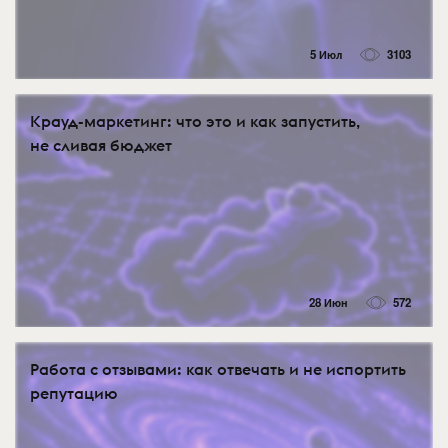
5 Июл
3103
Крауд-маркетинг: что это и как запустить,
не сливая бюджет
28 Июн
572
Работа с отзывами: как отвечать и не испортить
репутацию