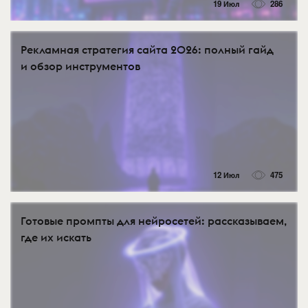
19 Июл
286
Рекламная стратегия сайта 2026: полный гайд
и обзор инструментов
12 Июл
475
Готовые промпты для нейросетей: рассказываем,
где их искать