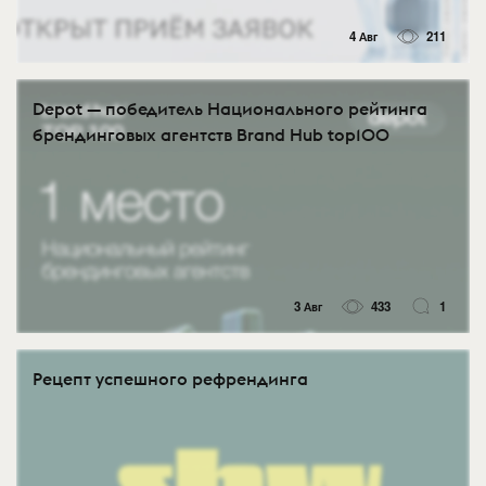
4 Авг
211
Depot — победитель Национального рейтинга
брендинговых агентств Brand Hub top100
3 Авг
433
1
Рецепт успешного рефрендинга