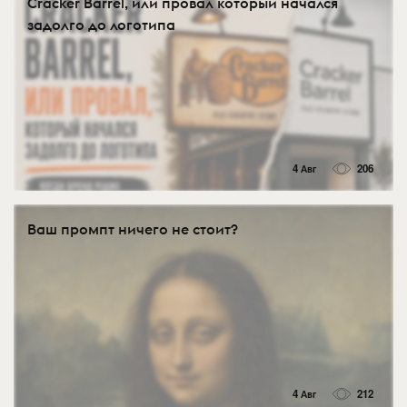
Cracker Barrel, или провал который начался
задолго до логотипа
4 Авг
206
Ваш промпт ничего не стоит?
4 Авг
212