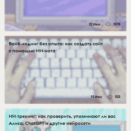
22 Июл
1078
Вайб-кодинг без опыта: как создать сайт
с помощью ИИ-чата
15 Июл
533
ИИ‑трекинг: как проверить, упоминают ли вас
Алиса, ChatGPT и другие нейросети