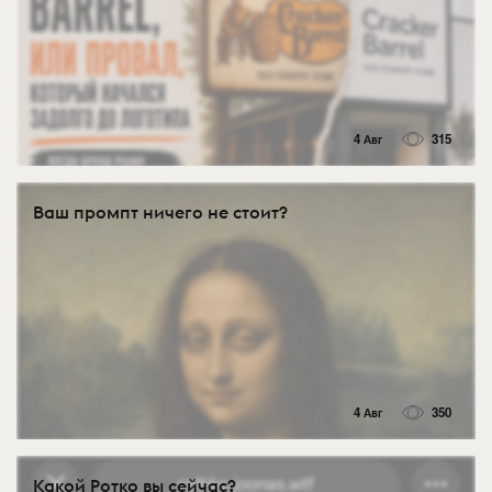
4 Авг
315
Ваш промпт ничего не стоит?
4 Авг
350
Какой Ротко вы сейчас?