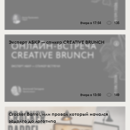
Вчера в 17:54
135
Эксперт АБКР — спикер CREATIVE BRUNCH
Вчера в 13:50
149
Cracker Barrel, или провал который начался
задолго до логотипа