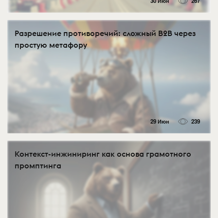
30 Июн
267
Разрешение противоречий: сложный B2B через
простую метафору
29 Июн
239
Контекст-инжиниринг как основа грамотного
промптинга