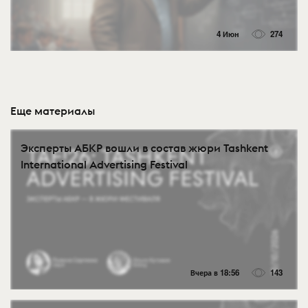
4 Июн
274
Еще материалы
Эксперты АБКР вошли в состав жюри Tashkent
International Advertising Festival
Вчера в 18:56
143