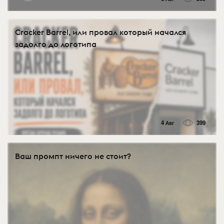
Cracker Barrel, или провал который начался
задолго до логотипа
4 Авг
399
Ваш промпт ничего не стоит?