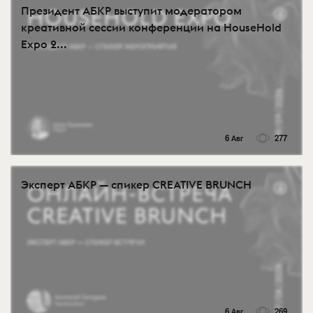
Президент АБКР выступит модератором
креативной сессии конференции на HouseHold
Expo 2...
6 Авг
277
Эксперт АБКР — спикер CREATIVE BRUNCH
6 Авг
269