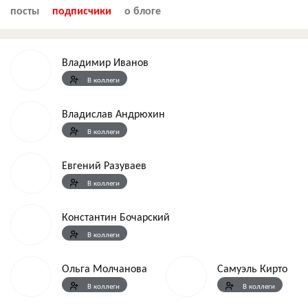
посты
подписчики
о блоге
Владимир Иванов
В коллеги
Владислав Андрюхин
В коллеги
Евгений Разуваев
В коллеги
Константин Бочарский
В коллеги
Ольга Молчанова
Самуэль Кирто
В коллеги
В коллеги