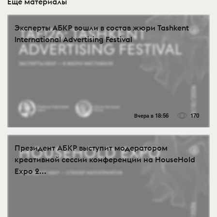
Еще материалы
Эксперты АБКР вошли в состав жюри Tashkent
International Advertising Festival
Вчера в 18:56
170
Президент АБКР выступит модератором
креативной сессии конференции на HouseHold
Expo 2...