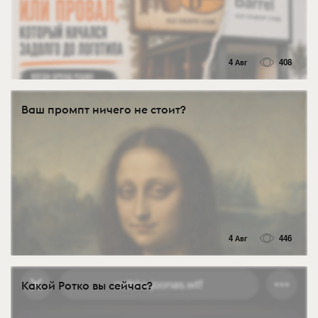
4 Авг
408
Ваш промпт ничего не стоит?
4 Авг
446
Какой Ротко вы сейчас?