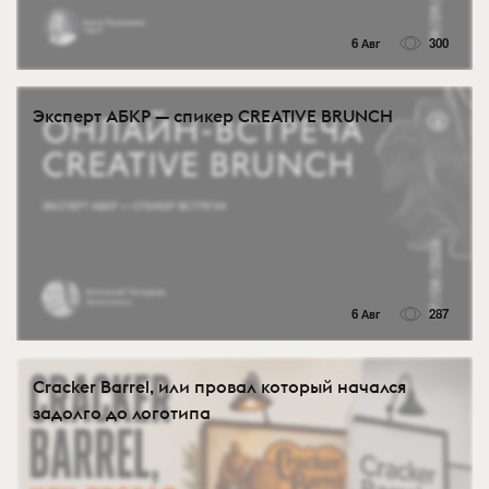
6 Авг
300
Эксперт АБКР — спикер CREATIVE BRUNCH
6 Авг
287
Cracker Barrel, или провал который начался
задолго до логотипа