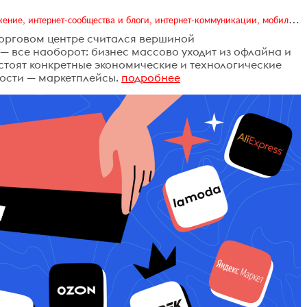
Digital (web-дизайн, интернет-реклама и продвижение, интернет-сообщества и блоги, интернет-коммуникации, мобильный маркетинг, реклама на цифровых экранах)
торговом центре считался вершиной
— все наоборот: бизнес массово уходит из офлайна и
 стоят конкретные экономические и технологические
ости — маркетплейсы.
подробнее