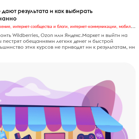
дают результата и как выбирать
знанно
Digital (web-дизайн, интернет-реклама и продвижение, интернет-сообщества и блоги, интернет-коммуникации, мобильный маркетинг, реклама на цифровых экранах)
оить Wildberries, Ozon или Яндекс.Маркет и выйти на
ы пестрят обещаниями легких денег и быстрой
ьшинство этих курсов не приводят ни к результатам, ни