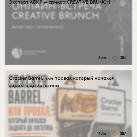
Эксперт АБКР — спикер CREATIVE BRUNCH
6 Авг
254
Cracker Barrel, или провал который начался
задолго до логотипа
4 Авг
387