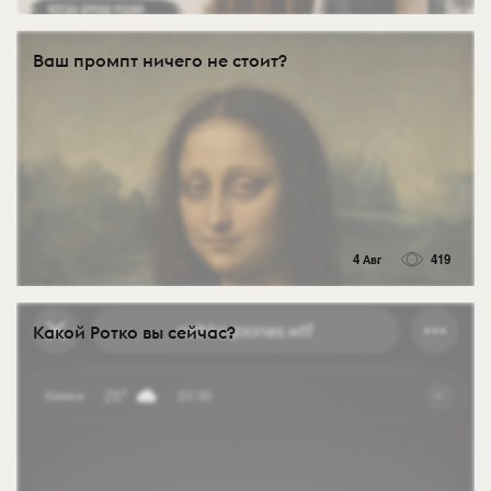
Ваш промпт ничего не стоит?
4 Авг
419
Какой Ротко вы сейчас?