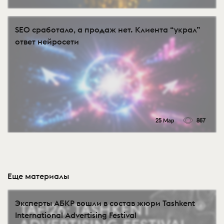
SEO сработало, а продаж нет. Клиента “украл”
ответ нейросети
25 Мар
867
Еще материалы
Эксперты АБКР вошли в состав жюри Tashkent
International Advertising Festival