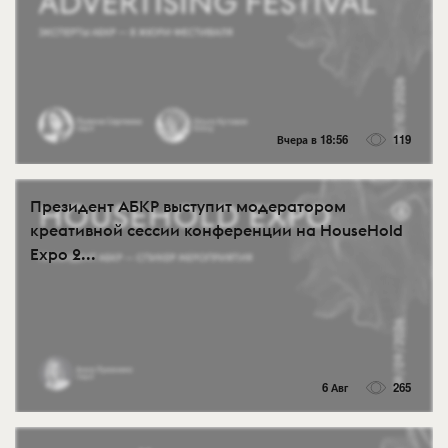
Вчера в 18:56
119
Президент АБКР выступит модератором
креативной сессии конференции на HouseHold
Expo 2...
6 Авг
265