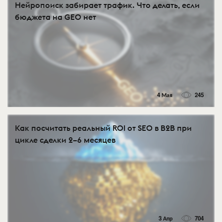
Нейропоиск забирает трафик. Что делать, если
бюджета на GEO нет
4 Мая
245
Как посчитать реальный ROI от SEO в B2B при
цикле сделки 2–6 месяцев
3 Апр
704