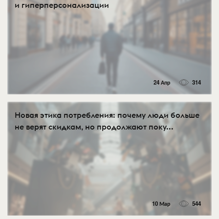
и гиперперсонализации
24 Апр
314
Новая этика потребления: почему люди больше
не верят скидкам, но продолжают поку...
10 Мар
544