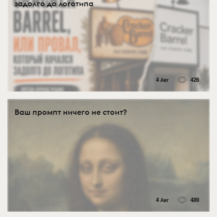
задолго до логотипа
4 Авг
426
Ваш промпт ничего не стоит?
4 Авг
489