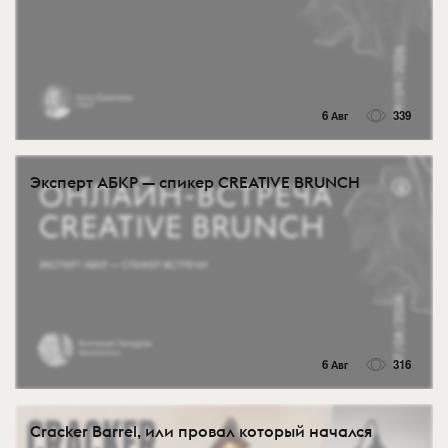
6 Авг
339
Эксперт АБКР — спикер CREATIVE BRUNCH
6 Авг
316
Cracker Barrel, или провал который начался