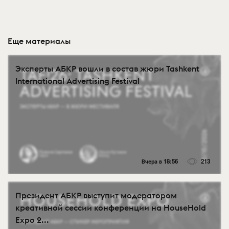
Еще материалы
Эксперты АБКР вошли в состав жюри Tashkent
International Advertising Festival
Вчера в 18:56
213
Президент АБКР выступит модератором
креативной сессии конференции на HouseHold
Expo 2...