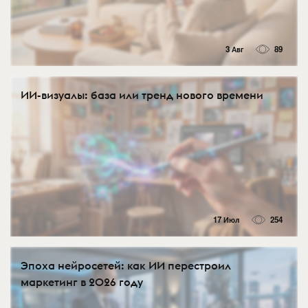
3 Авг
89
ИИ-визуалы: база или тренд нового времени
17 Июл
254
Эпоха нейросетей: как ИИ перестроил
маркетинг в 2026 году