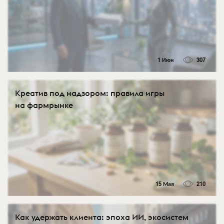
1 Июн
307
Креатив под надзором: правила игры
на фармрынке
15 Мая
210
Как удержать клиента: эпоха ИИ, экосистем