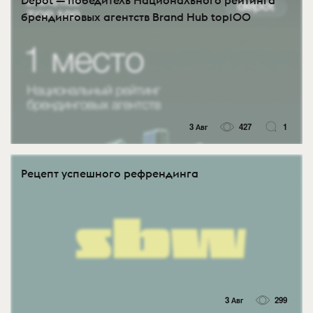
брендинговых агентств Brand Hub top100
3 Авг
427
1
Рецепт успешного рефрендинга
3 Авг
299