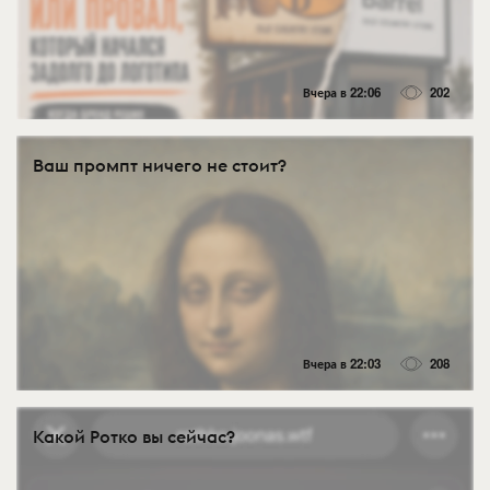
Вчера в 22:06
202
Ваш промпт ничего не стоит?
Вчера в 22:03
208
Какой Ротко вы сейчас?