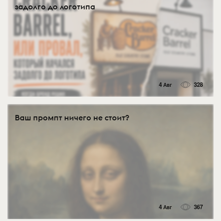
задолго до логотипа
4 Авг
328
Ваш промпт ничего не стоит?
4 Авг
367