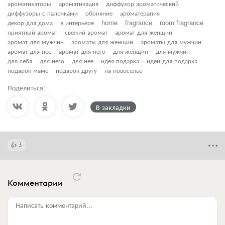
ароматизаторы
ароматизация
диффузор ароматический
диффузоры с палочками
обоняние
ароматерапия
декор для дома
в интерьере
home
fragrance
room fragrance
приятный аромат
свежий аромат
аромат для женщин
аромат для мужчин
ароматы для женщин
ароматы для мужчин
аромат для нее
аромат для него
для женщин
для мужчин
для себя
для него
для нее
идея подарка
идеи для подарка
подарок маме
подарок другу
на новоселье
Поделиться:
В закладки
3
Комментарии
Написать комментарий...