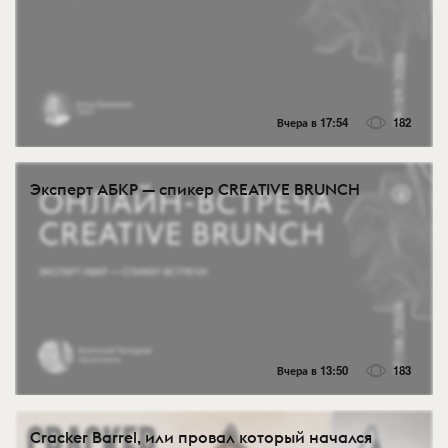
Вчера в 17:54
182
Эксперт АБКР — спикер CREATIVE BRUNCH
Вчера в 13:50
183
Cracker Barrel, или провал который начался