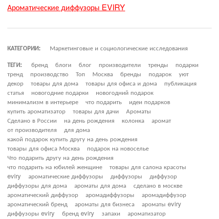
Ароматические диффузоры EVIRY
КАТЕГОРИИ:
Маркетинговые и социологические исследования
ТЕГИ:
бренд
блоги
блог
производители
тренды
подарки
тренд
производство
Топ
Москва
бренды
подарок
уют
декор
товары для дома
товары для офиса и дома
публикация
статья
новогодние подарки
новогодний подарок
минимализм в интерьере
что подарить
идеи подарков
купить ароматизатор
товары для дачи
Ароматы
Сделано в России
на день рождения
колонка
аромат
от производителя
для дома
какой подарок купить другу на день рождения
товары для офиса Москва
подарок на новоселье
Что подарить другу на день рождения
что подарить на юбилей женщине
товары для салона красоты
eviry
ароматические диффузоры
диффузоры
диффузор
диффузоры для дома
ароматы для дома
сделано в москве
ароматический диффузор
аромадиффузоры
аромадиффузор
ароматический бренд
ароматы для бизнеса
ароматы eviry
диффузоры eviry
бренд eviry
запахи
ароматизатор