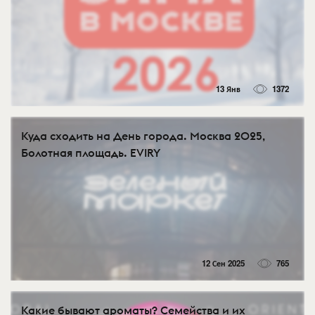
13 Янв
1372
Куда сходить на День города. Москва 2025,
Болотная площадь. EVIRY
12 Сен 2025
765
Какие бывают ароматы? Семейства и их