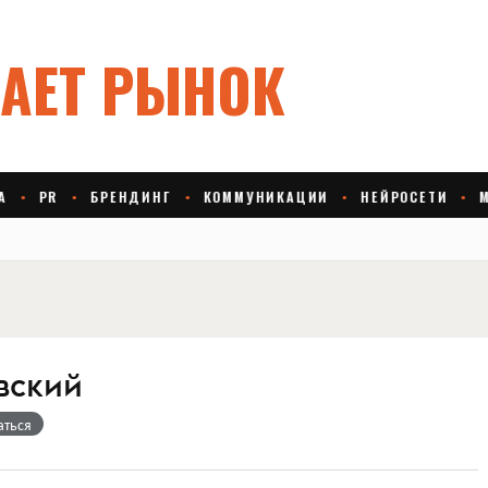
вский
аться