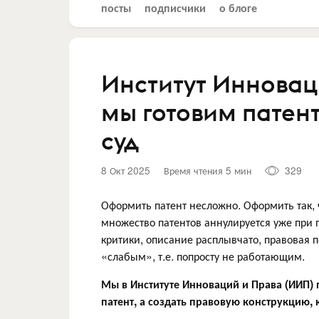
посты
подписчики
о блоге
Институт Инновац
мы готовим патен
суд
8 Окт 2025
Время чтения 5 мин
329
Оформить патент несложно. Оформить так, 
множество патентов аннулируется уже при 
критики, описание расплывчато, правовая 
«слабым», т.е. попросту не работающим.
Мы в Институте Инноваций и Права (ИИП) 
патент, а создать правовую конструкцию, 