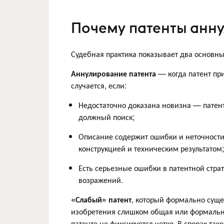
Почему патенты анн
Судебная практика показывает два основны
Аннулирование патента
— когда патент пр
случается, если:
Недостаточно доказана новизна — патент
должный поиск;
Описание содержит ошибки и неточности
конструкцией и техническим результатом;
Есть серьезные ошибки в патентной стра
возражений.
«Слабый» патент
, который формально суще
изобретения слишком общая или формальная
патенте не фиксируется четко. В спорах так