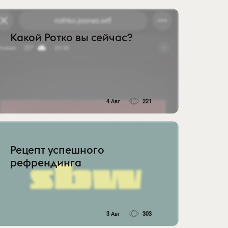
Какой Ротко вы сейчас?
4 Авг
221
Рецепт успешного
рефрендинга
3 Авг
303