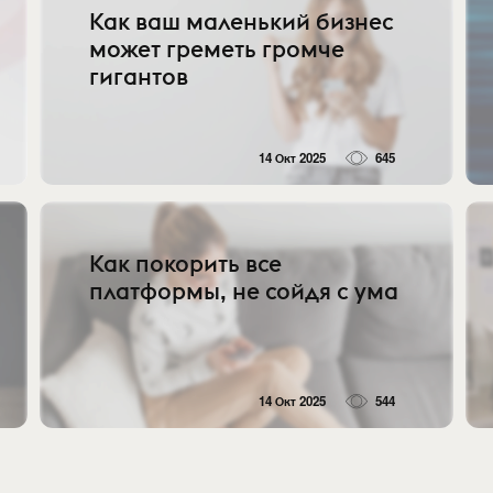
Как ваш маленький бизнес
может греметь громче
гигантов
14 Окт 2025
645
Как покорить все
платформы, не сойдя с ума
14 Окт 2025
544