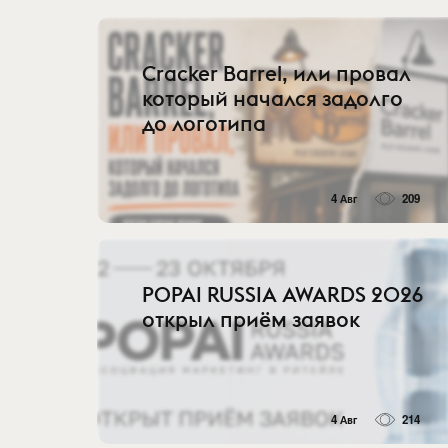
Cracker Barrel, или провал
который начался задолго
до логотипа
4 Авг
209
POPAI RUSSIA AWARDS 2026
открыл приём заявок
4 Авг
214