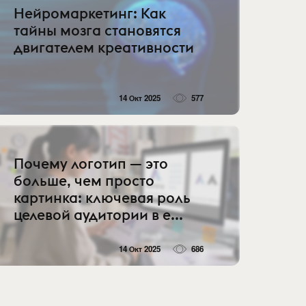
Нейромаркетинг: Как
тайны мозга становятся
двигателем креативности
14 Окт 2025
577
Почему логотип — это
больше, чем просто
картинка: ключевая роль
целевой аудитории в е...
14 Окт 2025
686