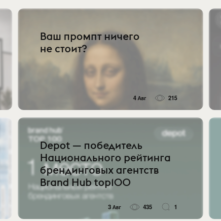
Ваш промпт ничего
не стоит?
4 Авг
215
Depot — победитель
Национального рейтинга
брендинговых агентств
Brand Hub top100
3 Авг
435
1