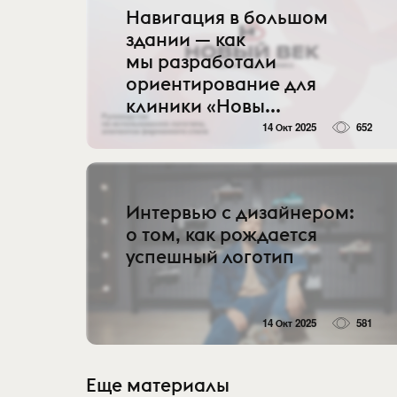
Навигация в большом
здании — как
мы разработали
ориентирование для
клиники «Новы...
14 Окт 2025
652
Интервью с дизайнером:
о том, как рождается
успешный логотип
14 Окт 2025
581
Еще материалы