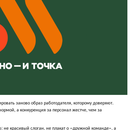
ровать заново образ работодателя, которому доверяют.
 нормой, а конкуренция за персонал жестче, чем за
 не красивый слоган, не плакат о «дружной команде», а