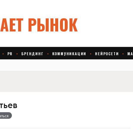
тьев
аться