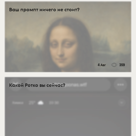
Ваш промпт ничего не стоит?
4 Авг
359
Какой Ротко вы сейчас?