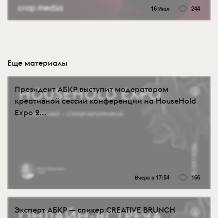
16 Июл
244
Еще материалы
Президент АБКР выступит модератором
креативной сессии конференции на HouseHold
Expo 2...
Вчера в 17:54
166
Эксперт АБКР — спикер CREATIVE BRUNCH