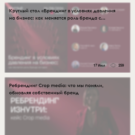
Круглый стол «Брендинг в условиях давления
на бизнес: как меняется роль бренда с...
17 Июл
259
Ребрендинг Crop media: что мы поняли,
обновляя собственный бренд