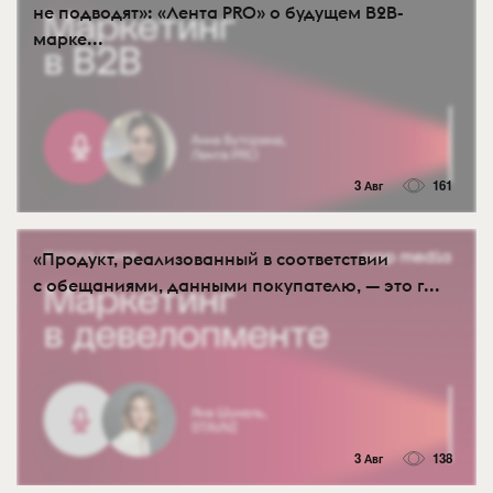
не подводят»: «Лента PRO» о будущем B2B-
марке...
3 Авг
161
«Продукт, реализованный в соответствии
с обещаниями, данными покупателю, — это г...
3 Авг
138