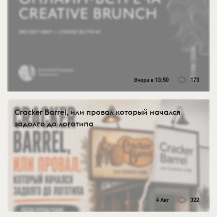
Вчера в 13:50
173
Cracker Barrel, или провал который начался
задолго до логотипа
4 Авг
322