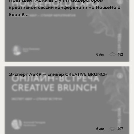
Президент АБКР выступит модератором
креативной сессии конференции на HouseHold
Expo 2...
6 Авг
482
Эксперт АБКР — спикер CREATIVE BRUNCH
6 Авг
407