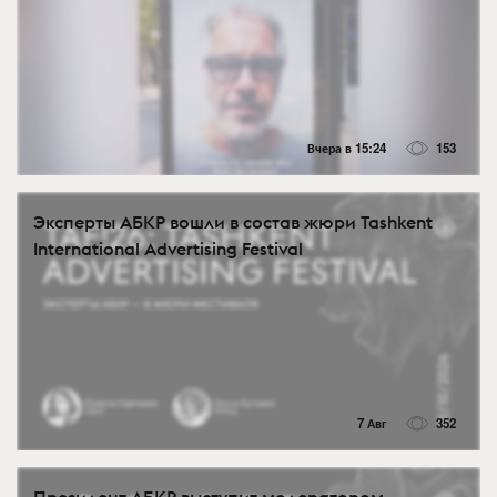
Вчера в 15:24
153
Эксперты АБКР вошли в состав жюри Tashkent
International Advertising Festival
7 Авг
352